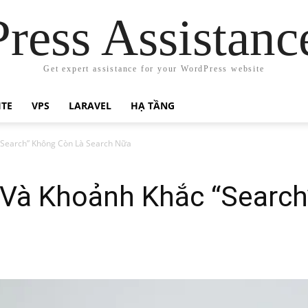
ress Assistanc
Get expert assistance for your WordPress website
ITE
VPS
LARAVEL
HẠ TẦNG
“Search” Không Còn Là Search Nữa
 Và Khoảnh Khắc “Search