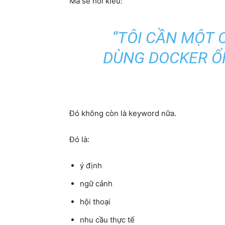
Mà sẽ hỏi kiểu:
“TÔI CẦN MỘT 
DÙNG DOCKER ỔN
Đó không còn là keyword nữa.
Đó là:
ý định
ngữ cảnh
hội thoại
nhu cầu thực tế