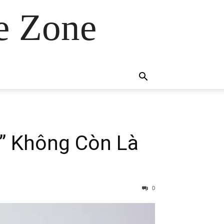
e Zone
” Không Còn Là
0