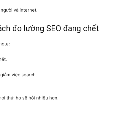
người và internet.
ách đo lường SEO đang chết
note:
hết.
 giảm việc search.
ọi thứ, họ sẽ hỏi nhiều hơn.