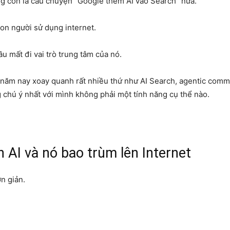
g còn là câu chuyện “Google thêm AI vào Search” nữa.
con người sử dụng internet.
ầu mất đi vai trò trung tâm của nó.
O năm nay xoay quanh rất nhiều thứ như AI Search, agentic comm
 chú ý nhất với mình không phải một tính năng cụ thể nào.
AI và nó bao trùm lên Internet
n giản.