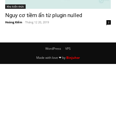
Kho kiến thức
Nguy cơ tiềm ẩn từ plugin nulled
Hoàng Kiếm
-
Tháng 12 20, 2019
2
WordPress
VPS
Made with love ❤ by
Binjuhor